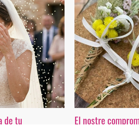
a de tu
El nostre comprom
a idea. Tant si somies
Darrere de cada ram hi 