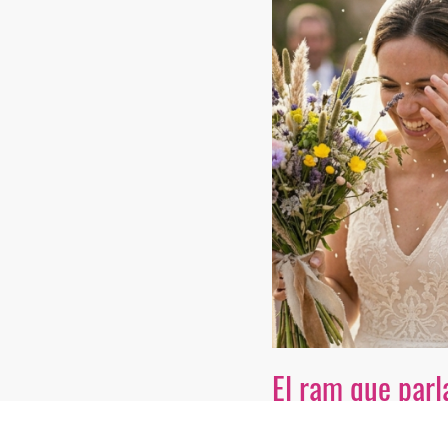
El ram que parl
Volem escoltar la tev