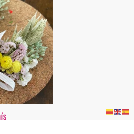
ís
ha una selecció